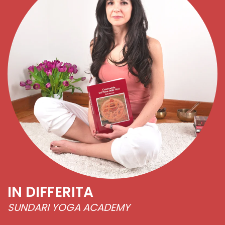
IN DIFFERITA
SUNDARI YOGA ACADEMY