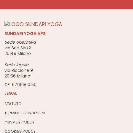
SUNDARI YOGA APS
Sede operativa
via San Siro 3
20149 Milano
Sede legale
via Riccione 9
20156 Milano
CF. 97691810150
LEGAL
STATUTO
TERMINI E CONDIZIONI
PRIVACY POLICY
COOKIES POLICY