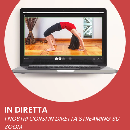
IN DIRETTA
I NOSTRI CORSI IN DIRETTA STREAMING SU
ZOOM