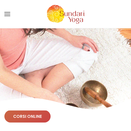
Skip to main content
CORSI ONLINE