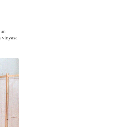
 un
un vinyasa