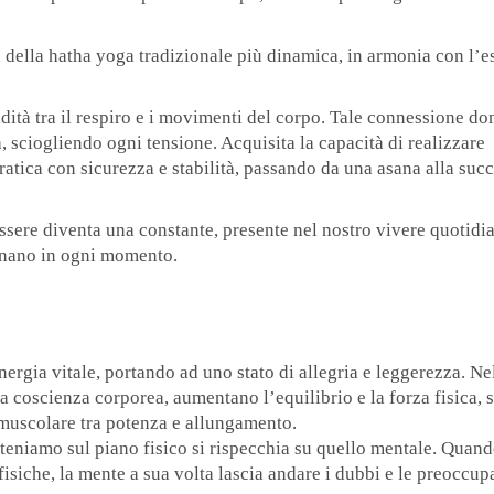
ca della hatha yoga tradizionale più dinamica, in armonia con l’
idità tra il respiro e i movimenti del corpo. Tale connessione do
 sciogliendo ogni tensione. Acquisita la capacità di realizzare
pratica con sicurezza e stabilità, passando da una asana alla suc
essere diventa una constante, presente nel nostro vivere quotidi
gnano in ogni momento.
ergia vitale, portando ad uno stato di allegria e leggerezza. Ne
la coscienza corporea, aumentano l’equilibrio e la forza fisica, s
a muscolare tra potenza e allungamento.
teniamo sul piano fisico si rispecchia su quello mentale. Quan
isiche, la mente a sua volta lascia andare i dubbi e le preoccup