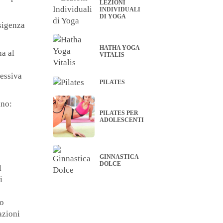
LEZIONI
INDIVIDUALI
DI YOGA
esigenza
HATHA YOGA
na al
VITALIS
cessiva
PILATES
ano:
PILATES PER
ADOLESCENTI
GINNASTICA
DOLCE
l
i
do
azioni