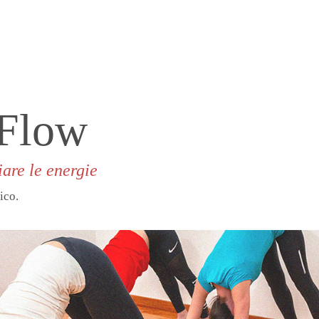
 Flow
iare le energie
ico.