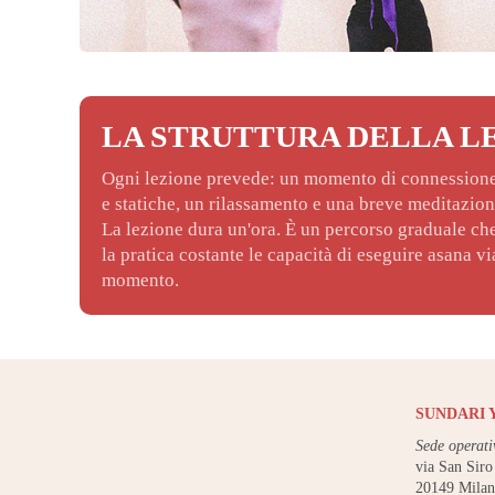
LA STRUTTURA DELLA L
Ogni lezione prevede: un momento di connessione 
e statiche, un rilassamento e una breve meditazion
La lezione dura un'ora. È un percorso graduale che
la pratica costante le capacità di eseguire asana v
momento.
SUNDARI 
Sede operati
via San Siro
20149 Mila