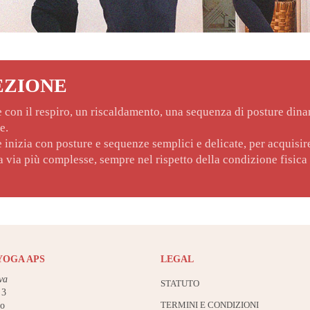
EZIONE
con il respiro, un riscaldamento, una sequenza di posture din
e.
 inizia con posture e sequenze semplici e delicate, per acquisir
ia via più complesse, sempre nel rispetto della condizione fisica
YOGA APS
LEGAL
va
STATUTO
 3
TERMINI E CONDIZIONI
no